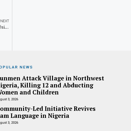
NEXT
75ème anniversaire de la Fondation de la Chine : Le Président Tiani salue l’engagement de la Chine aux côtés du Niger
OPULAR NEWS
unmen Attack Village in Northwest
igeria, Killing 12 and Abducting
omen and Children
gust 3, 2026
ommunity-Led Initiative Revives
am Language in Nigeria
gust 3, 2026