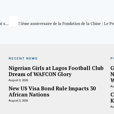
Le Phare : « Les cadres et agents de l’ONT sensibilisent sur le tourisme et la paix via les médias »
RECENT NEWS
P
Nigerian Girls at Lagos Football Club
G
Dream of WAFCON Glory
N
W
August 3, 2026
Au
New US Visa Bond Rule Impacts 30
African Nations
C
K
August 3, 2026
Au