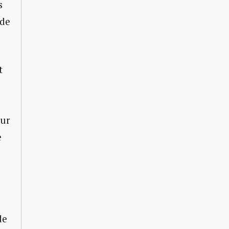
s
 de
t
our
e
de