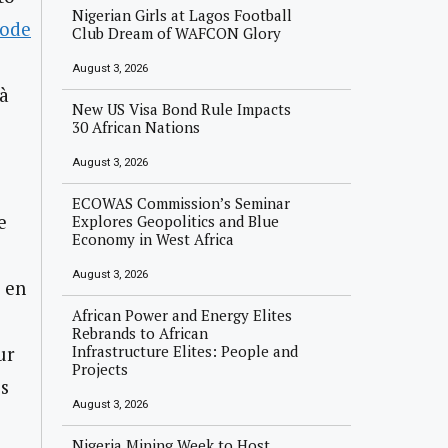
Nigerian Girls at Lagos Football
mode
Club Dream of WAFCON Glory
August 3, 2026
 à
New US Visa Bond Rule Impacts
30 African Nations
August 3, 2026
ECOWAS Commission’s Seminar
e
Explores Geopolitics and Blue
Economy in West Africa
August 3, 2026
 en
African Power and Energy Elites
Rebrands to African
Infrastructure Elites: People and
ur
Projects
es
August 3, 2026
Nigeria Mining Week to Host