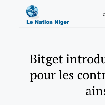
G
Bitget introd
pour les con
ain