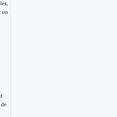
les,
r un
nt
 de