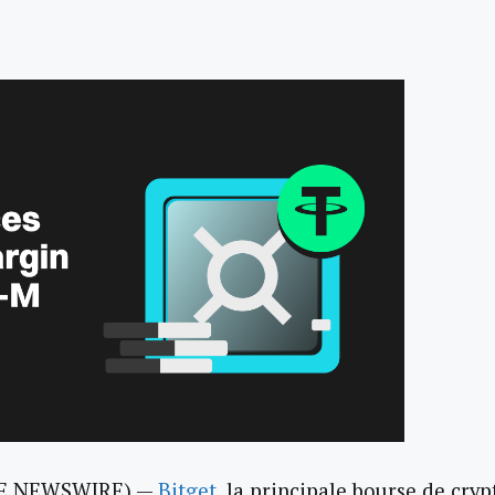
LOBE NEWSWIRE) —
Bitget
, la principale bourse de cryp