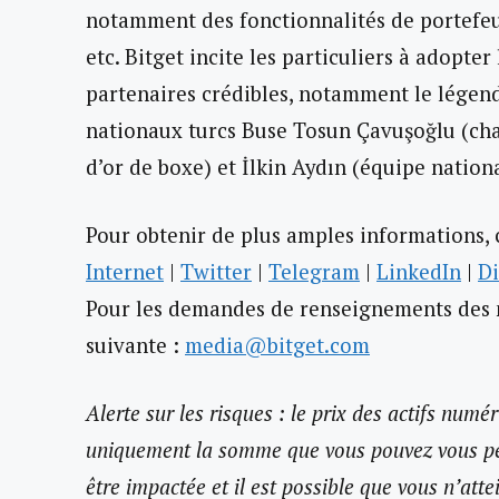
notamment des fonctionnalités de portefeu
etc. Bitget incite les particuliers à adopte
partenaires crédibles, notamment le légenda
nationaux turcs Buse Tosun Çavuşoğlu (ch
d’or de boxe) et İlkin Aydın (équipe nationa
Pour obtenir de plus amples informations, 
Internet
|
Twitter
|
Telegram
|
LinkedIn
|
Di
Pour les demandes de renseignements des m
suivante :
media@bitget.com
Alerte sur les risques : le prix des actifs numéri
uniquement la somme que vous pouvez vous per
être impactée et il est possible que vous n’att